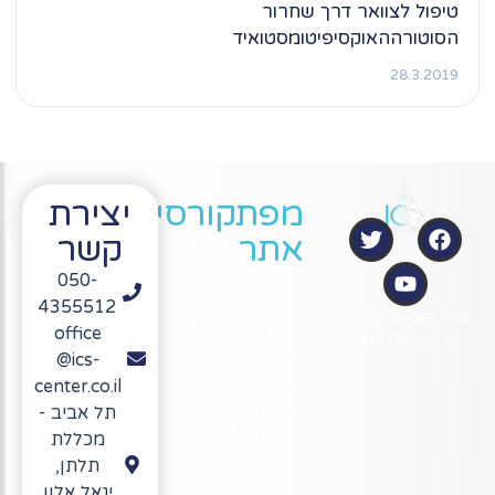
טיפול לצוואר דרך שחרור
הסוטורההאוקסיפיטומסטואיד
28.3.2019
מפת
קורסים
יצירת
אתר
קשר
קורס
רמה
אירועים
050-
1
קרובים
4355512
©כל הזכויות שמורות
קורס
מרכז
office
ל ICS Center
רמה
מידע
@ics-
2
אודות
center.co.il
קורס
שאלות
תל אביב -
רמה
נפוצות
מכללת
3
צור
תלתן,
קורס
קשר
יגאל אלון